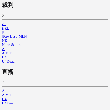
裁判
5
ZJ
zjy1
[P
[Paw]Just_MLN
NE
Nene Sakura
A
A M D
U4
U4Dead
直播
2
A
A M D
U4
U4Dead