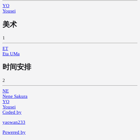
YO
Yousei
美术
1
ET
Eta UMa
时间安排
2
NE
Nene Sakura
YO
Yousei
Coded by
yaowan233
Powered by