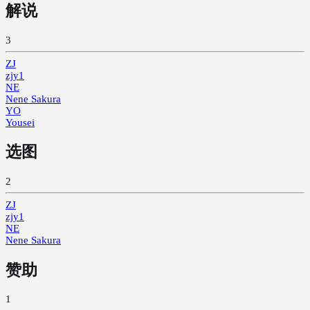
解说
3
ZJ
zjy1
NE
Nene Sakura
YO
Yousei
选图
2
ZJ
zjy1
NE
Nene Sakura
赞助
1